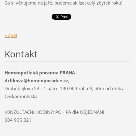
Co si věnujeme na jaře, budeme sklízet celý zbytek roku!
« Zpět
Kontakt
Homeopatická poradna PRAHA
drlikova@homeoporadce.cz,
Drahobejlova 54 - 1.patro 190 00 Praha 9, 50m od metra
Českomoravská
K0NZULTAČNÍ HODINY: PO - PÁ dle OBJEDNÁNÍ
604 906 321