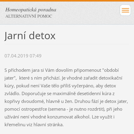
Homeopatická poradna
ALTERNATIVNÍ POMOC
Jarní detox
07.04.2019 07:49
S příchodem jara si Vám dovolím připomenout "období
jater", které s ním přichází. Je vhodné zařadit detoxikační
kúry, pokud není Vaše tělo příliš vyčerpáno, aby detox
zvládlo. Doporučuje se maximálně desetidenní kúra z
kopřivy dvoudomé, hlavně u žen. Druhou fází je detox jater,
pomocí ostropestřce (semena - je nutno rozdrtit), při jeho
užívání není vhodné konzumovat alkohol. Lze využít i
křemelinu viz hlavní stránka.