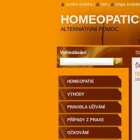
úvodní stránka
|
tisk
|
mapa stránek
HOMEOPATIC
ALTERNATIVNÍ POMOC
Vyhledávání
Ho
Š
Ho
ht
HOMEOPATIE
VÝHODY
HOMEOPATICKÝCH LÉKŮ
PRAVIDLA UŽÍVÁNÍ
HOMEOPATICKÝCH LÉKŮ
PŘÍPADY Z PRAXE
OČKOVÁNÍ