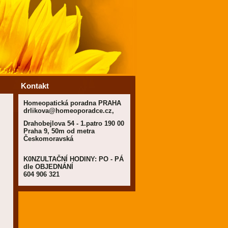
Kontakt
Homeopatická poradna PRAHA
drlikova@homeoporadce.cz,
Drahobejlova 54 - 1.patro 190 00
Praha 9, 50m od metra
Českomoravská
K0NZULTAČNÍ HODINY: PO - PÁ
dle OBJEDNÁNÍ
604 906 321