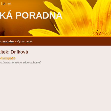
|
rss
KÁ PORADNA
meopatie
-
Výpis tagů
títek: Drlíková
meopatie
tps://www.homeoporadce.cz/home/