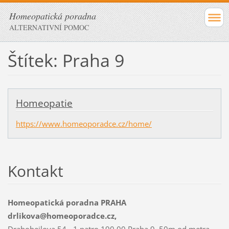
Homeopatická poradna
ALTERNATIVNÍ POMOC
Štítek: Praha 9
Homeopatie
https://www.homeoporadce.cz/home/
Kontakt
Homeopatická poradna PRAHA
drlikova@homeoporadce.cz,
Drahobejlova 54 - 1.patro 190 00 Praha 9, 50m od metra