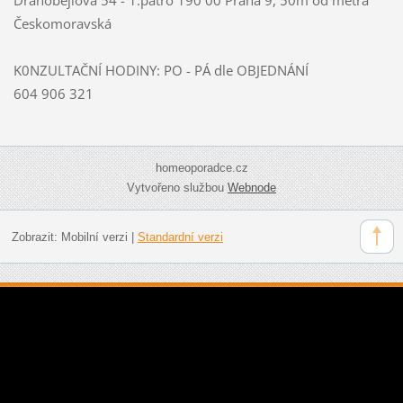
Českomoravská
K0NZULTAČNÍ HODINY: PO - PÁ dle OBJEDNÁNÍ
604 906 321
homeoporadce.cz
Vytvořeno službou
Webnode
Zobrazit:
Mobilní verzi
|
Standardní verzi