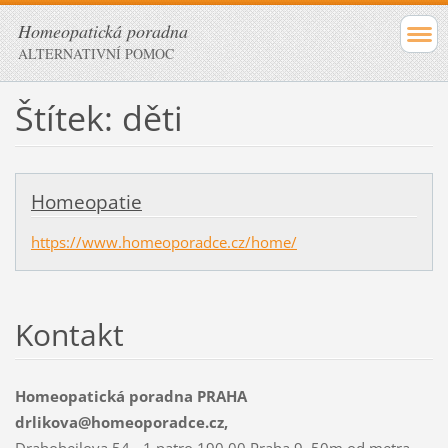
Homeopatická poradna
ALTERNATIVNÍ POMOC
Štítek: děti
Homeopatie
https://www.homeoporadce.cz/home/
Kontakt
Homeopatická poradna PRAHA
drlikova@homeoporadce.cz,
Drahobejlova 54 - 1.patro 190 00 Praha 9, 50m od metra