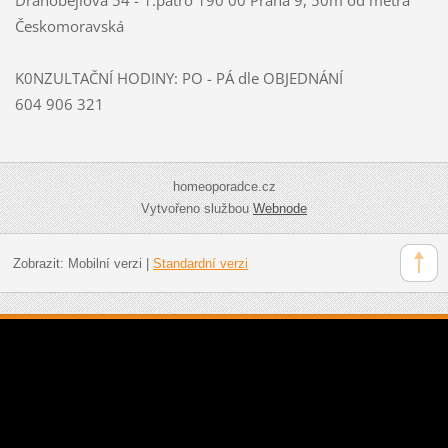
Českomoravská
K0NZULTAČNÍ HODINY: PO - PÁ dle OBJEDNÁNÍ
604 906 321
homeoporadce.cz
Vytvořeno službou
Webnode
Zobrazit:
Mobilní verzi
|
Standardní verzi