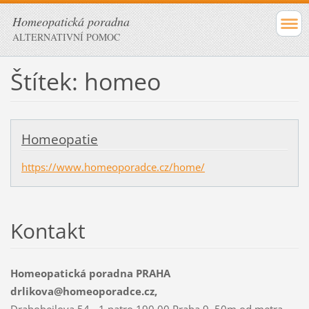
Homeopatická poradna
ALTERNATIVNÍ POMOC
Štítek: homeo
Homeopatie
https://www.homeoporadce.cz/home/
Kontakt
Homeopatická poradna PRAHA
drlikova@homeoporadce.cz,
Drahobejlova 54 - 1.patro 190 00 Praha 9, 50m od metra