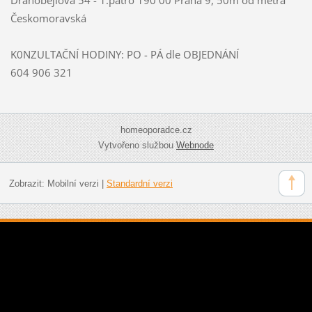
Českomoravská
K0NZULTAČNÍ HODINY: PO - PÁ dle OBJEDNÁNÍ
604 906 321
homeoporadce.cz
Vytvořeno službou
Webnode
Zobrazit:
Mobilní verzi
|
Standardní verzi