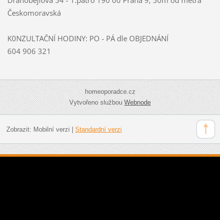
Českomoravská
K0NZULTAČNÍ HODINY: PO - PÁ dle OBJEDNÁNÍ
604 906 321
homeoporadce.cz
Vytvořeno službou
Webnode
Zobrazit:
Mobilní verzi
|
Standardní verzi