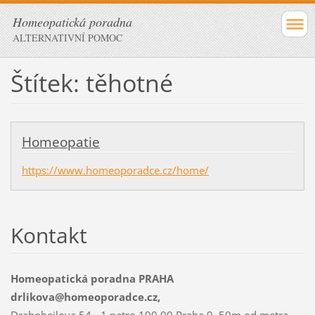
Homeopatická poradna
ALTERNATIVNÍ POMOC
Štítek: těhotné
Homeopatie
https://www.homeoporadce.cz/home/
Kontakt
Homeopatická poradna PRAHA
drlikova@homeoporadce.cz,
Drahobejlova 54 - 1.patro 190 00 Praha 9, 50m od metra